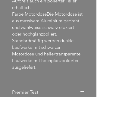
Aufpreis auch ein polierter Teller 
erhältlich.
Farbe MotordoseDie Motordose ist 
aus massivem Aluminium gedreht 
und wahlweise schwarz eloxiert 
oder hochglanzpoliert. 
Standardmäßig werden dunkle 
Laufwerke mit schwarzer 
Motordose und helle/transparente 
Laufwerke mit hochglanzpolierter 
ausgeliefert.
Premier Test
Produktinfo Premier MKII
Scheu_LP45_S.28-33.indd
.pdf
Download PDF • 831KB
Technische Spezifikation
scheu__premier__produktinfo__de
.pdf
Premier MKII
Download PDF • 6.97MB
presse_premier_hifiandrecords_2000_07__de
.pdf