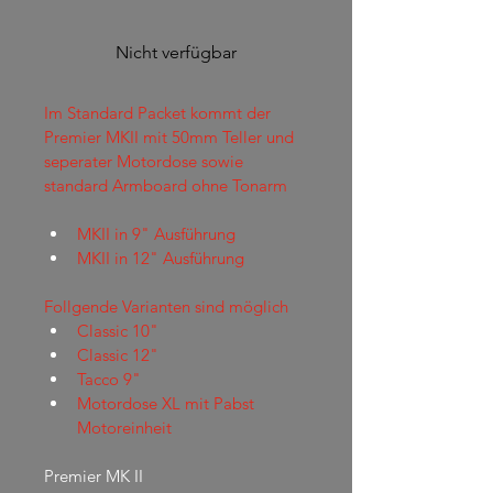
Nicht verfügbar
Im Standard Packet kommt der 
Premier MKII mit 50mm Teller und 
seperater Motordose sowie 
standard Armboard ohne Tonarm
MKII in 9" Ausführung
MKII in 12" Ausführung
Follgende Varianten sind möglich
Classic 10"
Classic 12"
Tacco 9"
Motordose XL mit Pabst 
Motoreinheit
Premier MK II