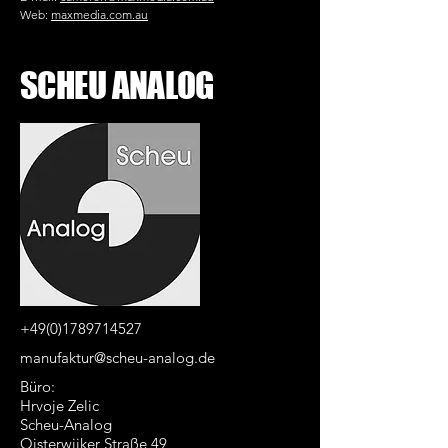
Web:
maxmedia.com.au
SCHEU ANALOG
+49(0)1789714527
manufaktur@scheu-analog.de
Büro:
Hrvoje Zelic
Scheu-Analog
Oisterwijker Straße 49