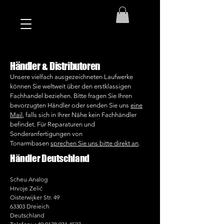
Händler & Distributoren
Unsere vielfach ausgezeichneten Laufwerke
können Sie weltweit über den erstklassigen
Fachhandel beziehen. Bitte fragen Sie Ihren
bevorzugten Händler oder senden Sie uns
eine
Mail
, falls sich in Ihrer Nähe kein Fachhändler
befindet. Für Reparaturen und
Sonderanfertigungen von
Tonarmbasen
sprechen Sie uns bitte direkt an
.
Händler Deutschland
Scheu Analog
Hrvoje Zelić
Oisterwijker Str. 49
63303 Dreieich
Deutschland