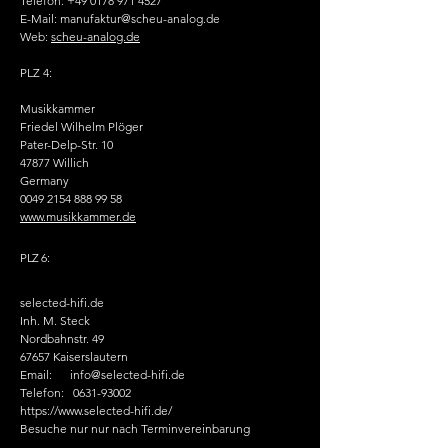
Telefon:
+49 0178 971 4527
E-Mail: manufaktur@scheu-analog.de
Web:
scheu-analog.de
PLZ 4:
Musikkammer
Friedel Wilhelm Plöger
Pater-Delp-Str. 10
47877 Willich
Germany
0049 2154 888 99 58
www.musikkammer.de
PLZ 6:
selected-hifi.de
Inh. M. Steck
Nordbahnstr. 49
67657 Kaiserslautern
Email:
info@selected-hifi.de
Telefon:
0631-93002
https://www.selected-hifi.de/
Besuche nur nur nach Terminvereinbarung