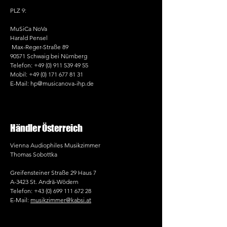
PLZ 9:
MuSiCa NoVa
Harald Pensel
Max-Reger-Straße 89
90571 Schwaig bei Nürnberg
Telefon:
+49 (0) 911 539 49 55
Mobil: +49 (0) 171 677 81 31
E-Mail:
hp@musicanova-ihp.de
Händler Österreich
Vienna Audiophiles Musikzimmer
Thomas Sobottka
Greifensteiner Straße 29 Haus 7
A-3423 St. Andrä-Wödern
Telefon:
+43 (0) 699 111 672 28
E-Mail:
musikzimmer@kabsi.at